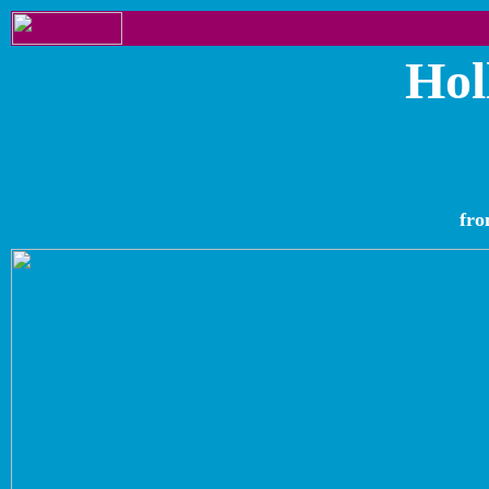
Hol
fro